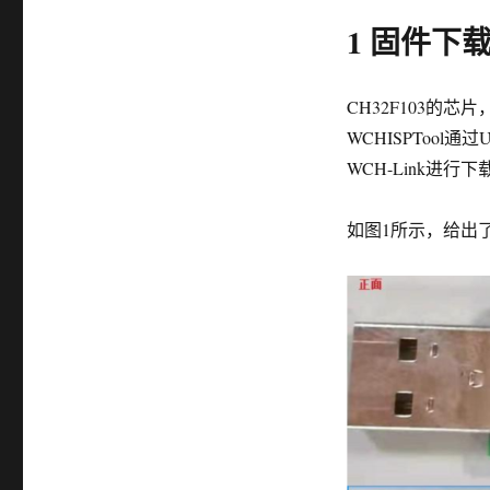
1 固件下
CH32F103的芯
WCHISPToo
WCH-Link进行下
如图1所示，给出了W