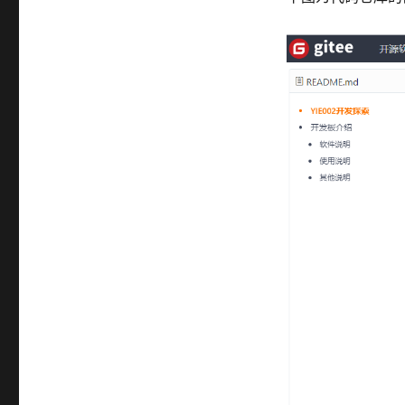
代
码
仓
库
说
明