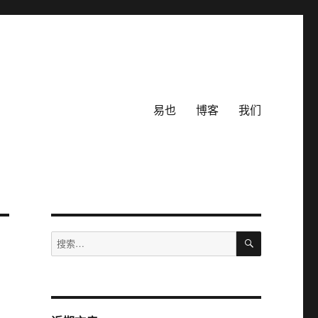
易也
博客
我们
搜
搜
索
索：