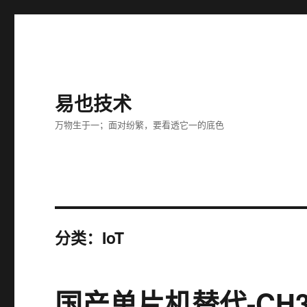
易也技术
万物生于一；面对纷繁，要看透它一的底色
分类：IoT
国产单片机替代-CH3