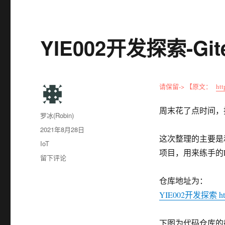
YIE002开发探索-G
请保留-> 【原文：
htt
周末花了点时间，把
作
罗冰(Robin)
者
发
2021年8月28日
这次整理的主要是和
布
分
IoT
于
项目，用来练手的Leg
类
于
留下评论
YIE002
开
仓库地址为：
发
YIE002开发探索 https:
探
索-
Gitee
下图为代码仓库的