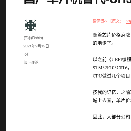
请保留-> 【原文：
htt
随着芯片价格疯涨
作
罗冰(Robin)
的地步了。
者
发
2021年9月12日
布
分
IoT
于
以之前《UEFI编
类
于
留下评论
STM32F103
国
产
CPU做过几个项
单
片
按我的记忆，之前项
机
替
城上去查，单片价
代-
CH32
因此，大部分公司
替
代
STM32