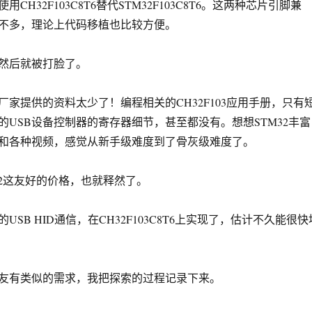
CH32F103C8T6替代STM32F103C8T6。这两种芯片引脚兼
不多，理论上代码移植也比较方便。
然后就被打脸了。
厂家提供的资料太少了！编程相关的CH32F103应用手册，只有
的USB设备控制器的寄存器细节，甚至都没有。想想STM32丰富
和各种视频，感觉从新手级难度到了骨灰级难度了。
32这友好的价格，也就释然了。
USB HID通信，在CH32F103C8T6上实现了，估计不久能很快
友有类似的需求，我把探索的过程记录下来。