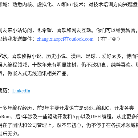
领域：熟悉内核、虚拟化、AI和IoT技术；对技术培训方向兴趣盎
网友来小站访问，也希望、喜欢和网友互动。你们可以给我留言
以给我发送邮件：
zhang.xiaopei在outlook.com
（’在’=’@’）
罗冰
，喜欢侦探小说、历史小说、漫画、足球….爱好太多，博而
误入编程领域，十数年未有明显建树，仍不改初衷，纯粹喜欢。
京，做嵌入式无线通讯相关产品。
简历
：
LinkedIn
年编程经历，前5年主要开发语言是x86汇编和C，开发各类
ionRom。后5年涉及一些驱动开发和App以及UEFI编程，从此更多
用在了团队和公司管理上。然不忘初心，仍不停于在各技术领域
其乐无穷。