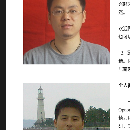
兴趣
然
。
欢迎
也可
2. 
精。
居南
个人
十多
Opt
精力
研，