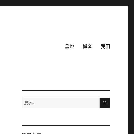
易也
博客
我们
搜
搜
索
索：