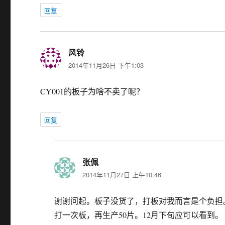
回复
风铃
说
2014年11月26日 下午1:03
道：
CY001的板子为啥不卖了呢？
回复
张佩
说
2014年11月27日 上午10:46
道：
谢谢问起。板子没货了，打板对我而言是个负担。
打一次板，再生产50片。12月下旬应可以看到。