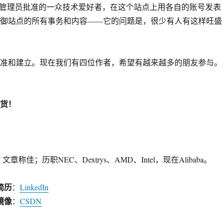
过管理员批准的一众技术爱好者，在这个站点上用各自的账号发表
统御站点的所有事务和内容——它的问题是，很少有人有这样旺
批准和建立。现在我们有四位作者，希望有越来越多的朋友参与
干货！
；历职NEC、Dextrys、AMD、Intel，现在Alibaba。
简历
：
LinkedIn
镜像
：
CSDN