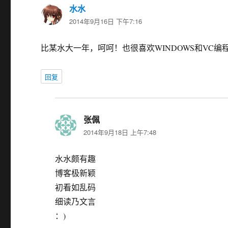
水水
说
2014年9月16日 下午7:16
道：
比某水大一年，呵呵！也很喜欢WINDOWS和VC编
回复
张佩
说
2014年9月18日 上午7:48
道：
水水颇有趣
博客极新颖
初看如乱码
细读乃文言
：)